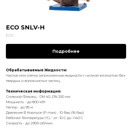
ECO SNLV-H
ECO
Подробнее
Обрабатываемые Жидкости:
Чистые или слегка загрязненные жидкости с низкой вязкостью без
твердых и волокнистых частиц.
Техническая информация:
Сливной Фланец - DN 40…DN 250 мм
Мощность - до 800 кВт
Напор - до 95 м
Давление В Корпусе (P max) - 10 бар (16 бар)
Рабочая Температура (°C) - от -10 C до +140 C
Скорость - до 2900 об/мин